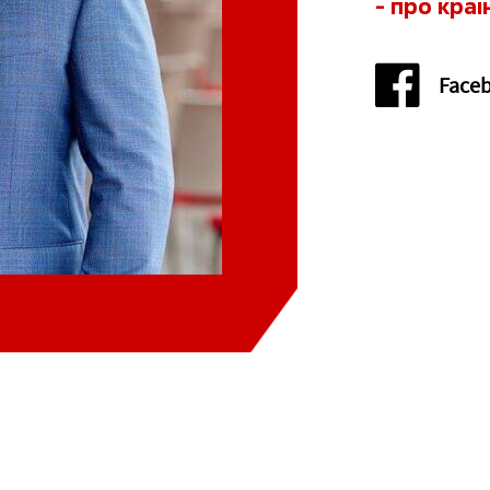
- про краї
вська
Тернопільська
Face