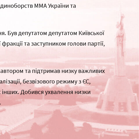
єдиноборств ММА України та
ня. Був депутатом депутатом Київської
ї фракції та заступником голови партії,
івавтором та підтримав низку важливих
ізації, безвізового режиму з ЄС,
х інших. Добився ухвалення низки
.