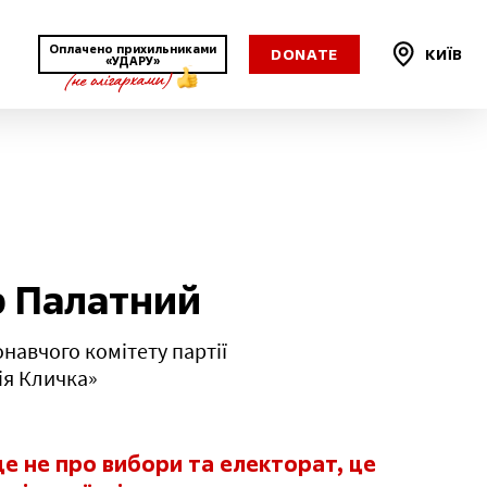
Оплачено прихильниками
DONATE
КИЇВ
«УДАРУ»
Харківська
Херсонська
Хмельницька
 Палатний
Черкаська
навчого комітету партії
ія Кличка»
Чернівецька
Чернігівська
це не про вибори та електорат, це