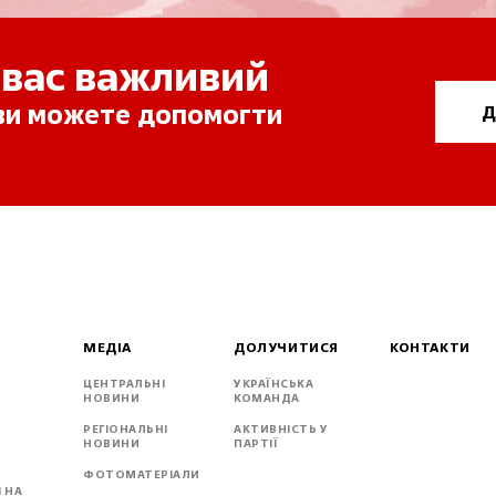
 вас важливий
 ви можете допомогти
Д
МЕДІА
ДОЛУЧИТИСЯ
КОНТАКТИ
ЦЕНТРАЛЬНІ
УКРАЇНСЬКА
НОВИНИ
КОМАНДА
РЕГІОНАЛЬНІ
АКТИВНІСТЬ У
НОВИНИ
ПАРТІЇ
ФОТОМАТЕРІАЛИ
 НА