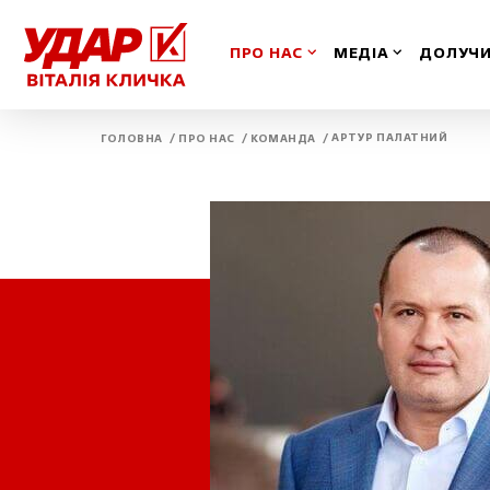
ПРО НАС
МЕДІА
ДОЛУЧИ
/
/
/
АРТУР ПАЛАТНИЙ
ГОЛОВНА
ПРО НАС
КОМАНДА
Вінницька
Іван
Волинська
Київ
Дніпропетровська
Київ
Донецька
Кіро
Житомирська
Кри
Закарпатська
Луга