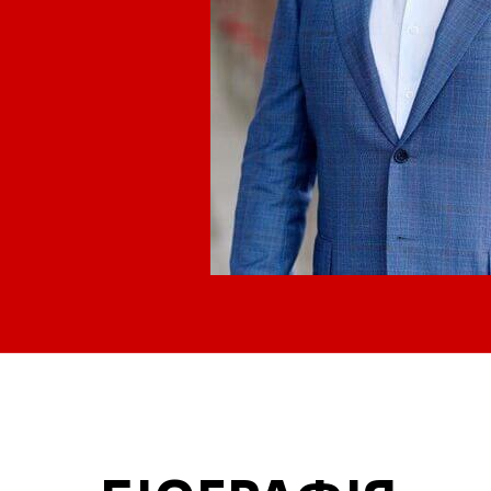
Запорізька
Льві