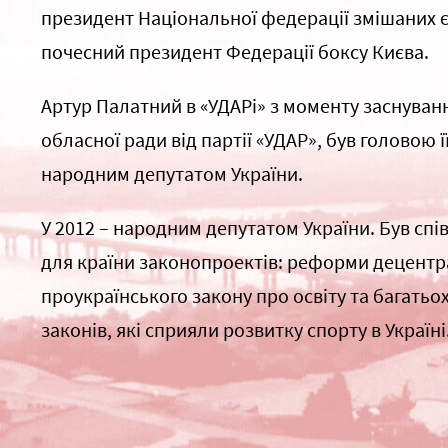
президент Національної федерації змішаних 
почесний президент Федерації боксу Києва.
Артур Палатний в «УДАРі» з моменту заснуван
обласної ради від партії «УДАР», був головою ї
народним депутатом України.
У 2012 – народним депутатом України. Був сп
для країни законопроектів: реформи децентрал
проукраїнського закону про освіту та багатьо
законів, які сприяли розвитку спорту в Україні