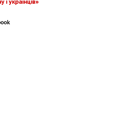
ну і українців»
book