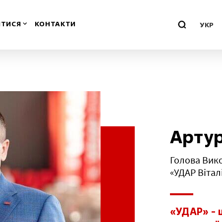
ТИСЯ
КОНТАКТИ
УКР
о-Франківська
Миколаївська
Одеська
ська
Полтавська
Артур
воградська
Рівненська
Голова Вико
«УДАР Вітал
м
Севастополь
нська
Сумська
«УДАР» - 