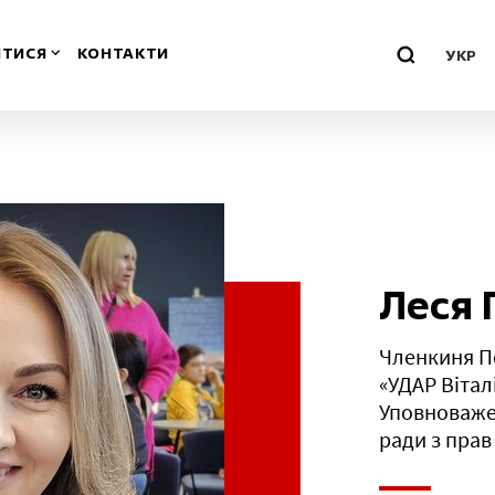
ТИСЯ
КОНТАКТИ
УКР
о-Франківська
Миколаївська
Одеська
ська
Полтавська
Леся 
воградська
Рівненська
Членкиня По
«УДАР Вітал
м
Севастополь
Уповноважен
ради з прав 
нська
Сумська