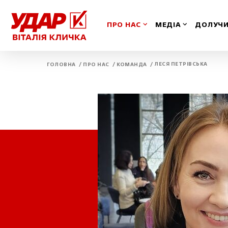
ПРО НАС
МЕДІА
ДОЛУЧИ
/
/
/
ЛЕСЯ ПЕТРІВСЬКА
ГОЛОВНА
ПРО НАС
КОМАНДА
Вінницька
Іван
Волинська
Київ
Дніпропетровська
Київ
Донецька
Кіро
Житомирська
Кри
Закарпатська
Луга