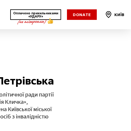
Оплачено прихильниками
DONATE
КИЇВ
«УДАРУ»
Харківська
Херсонська
Хмельницька
Петрівська
Черкаська
літичної ради партії
ія Кличка»,
Чернівецька
а Київської міської
осіб з інвалідністю
Чернігівська