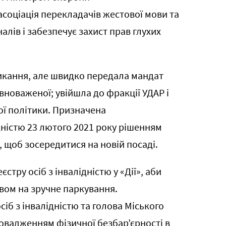
асоціація перекладачів жестової мови та
алів і забезпечує захист прав глухих
ликання, але швидко передала мандат
вноваженої; увійшла до фракції УДАР і
ної політики. Призначена
дністю 23 лютого 2021 року рішенням
, щоб зосередитися на новій посаді.
стру осіб з інвалідністю у «Дії», аби
вом на зручне паркування.
іб з інвалідністю та голова Міського
овадженням фізичної безбар’єрності в