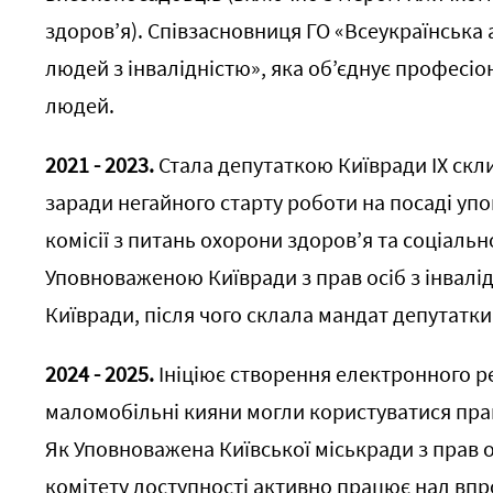
здоров’я). Співзасновниця ГО «Всеукраїнська 
людей з інвалідністю», яка об’єднує професіон
людей.
2021 - 2023.
Стала депутаткою Київради IX ск
заради негайного старту роботи на посаді упо
комісії з питань охорони здоров’я та соціаль
Уповноваженою Київради з прав осіб з інвалі
Київради, після чого склала мандат депутатки
2024 - 2025.
Ініціює створення електронного реє
маломобільні кияни могли користуватися пра
Як Уповноважена Київської міськради з прав ос
комітету доступності активно працює над впр