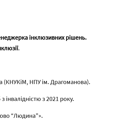
енеджерка інклюзивних рішень.
нклюзії
.
а (КНУКіМ, НПУ ім. Драгоманова).
з інвалідністю з 2021 року
.
лово “Людина”».