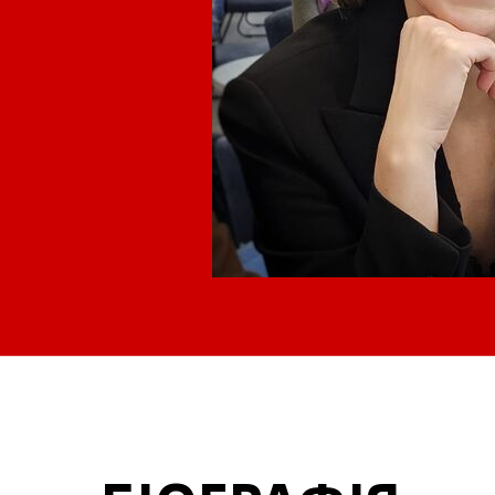
Запорізька
Льві