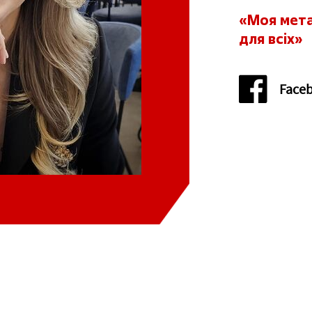
вська
Тернопільська
«Моя мета
для всіх»
Face