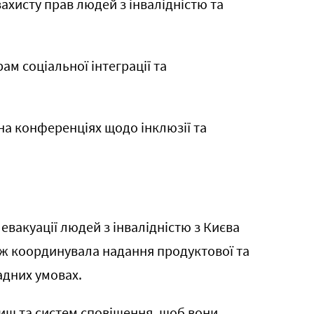
ахисту прав людей з інвалідністю та
ам соціальної інтеграції та
на конференціях щодо інклюзії та
евакуації людей з інвалідністю з Києва
кож координувала надання продуктової та
адних умовах.
ищ та систем сповіщення, щоб вони