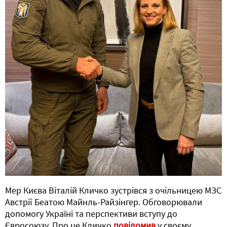
Мер Києва Віталій Кличко зустрівся з очільницею МЗС
Австрії Беатою Майнль-Райзінгер. Обговорювали
допомогу Україні та перспективи вступу до
Євросоюзу. Про це Кличко
повідомив
у своєму