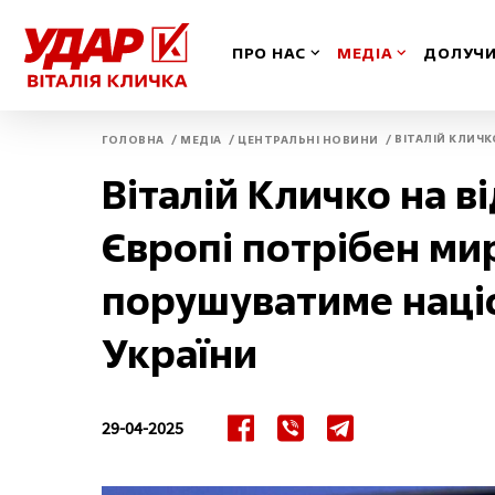
ПРО НАС
МЕДІА
ДОЛУЧИ
/
/
/
ВІТАЛІЙ КЛИЧК
ГОЛОВНА
МЕДІА
ЦЕНТРАЛЬНІ НОВИНИ
Вінницька
Іван
Віталій Кличко на в
Волинська
Київ
Європі потрібен мир
Дніпропетровська
Київ
порушуватиме націо
України
Донецька
Кіро
Житомирська
Кри
29-04-2025
Закарпатська
Луга