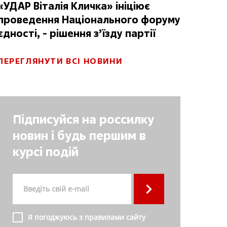
«УДАР Віталія Кличка» ініціює
проведення Національного форуму
єдності, - рішення з’їзду партії
ПЕРЕГЛЯНУТИ ВСІ НОВИНИ
Підписуйся на россилку
новин і будь першим в
курсі подій
Я погоджуюсь з правилами сайту