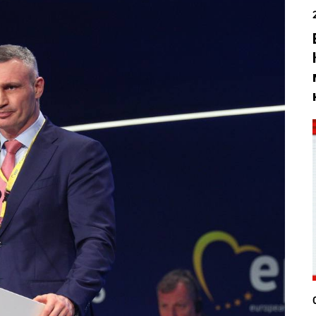
вська
Тернопільська