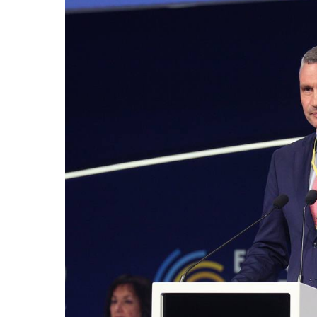
Запорізька
Льві