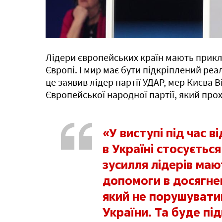
Лідери європейських країн мають прикл
Європі. І мир має бути підкріплений ре
це заявив лідер партії УДАР, мер Києва 
Європейської народної партії, який прохо
«У виступі під час 
в Україні стосуєтьс
зусилля лідерів маю
допомоги в досягнен
який не порушувати
України. Та буде пі