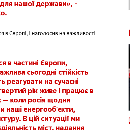
 для нашої держави», -
о.
я в Європі, і наголосив на важливості
ся в частині Європи,
важлива сьогодні стійкість
сть реагувати на сучасні
твертий рік живе і працює в
 — коли росія щодня
и наші енергообʼєкти,
туру. В цій ситуації ми
іяльність міст, надання