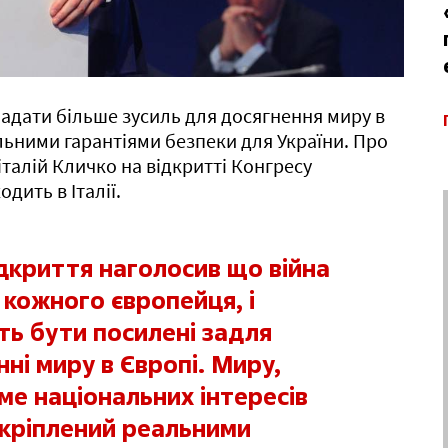
адати більше зусиль для досягнення миру в
альними гарантіями безпеки для України. Про
Віталій Кличко на відкритті Конгресу
дить в Італії.
відкриття наголосив що війна
я кожного європейця, і
ть бути посилені задля
ні миру в Європі. Миру,
ме національних інтересів
дкріплений реальними