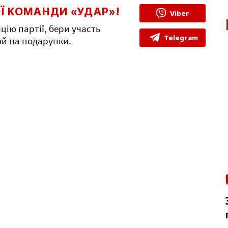
Ї КОМАНДИ «УДАР»!
Viber
цію партії, бери участь
Telegram
юй на подарунки.