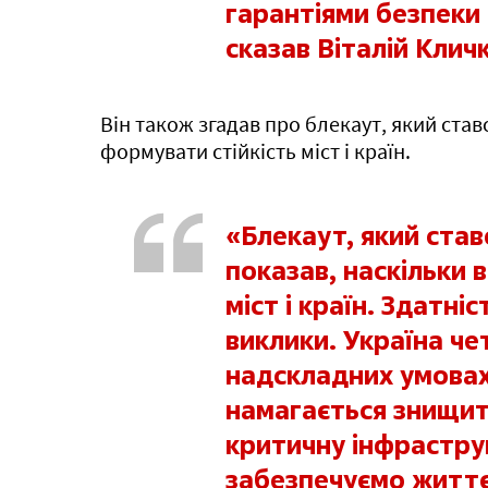
гарантіями безпеки
сказав Віталій Кличк
Він також згадав про блекаут, який ставс
формувати стійкість міст і країн.
«Блекаут, який став
показав, наскільки 
міст і країн. Здатні
виклики. Україна че
надскладних умовах
намагається знищит
критичну інфраструк
забезпечуємо життєд