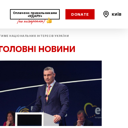
Оплачено прихильниками
DONATE
КИЇВ
«УДАРУ»
АТИМЕ НАЦІОНАЛЬНИХ ІНТЕРЕСІВ УКРАЇНИ
Харківська
ГОЛОВНІ НОВИНИ
Херсонська
Хмельницька
Черкаська
Чернівецька
Чернігівська