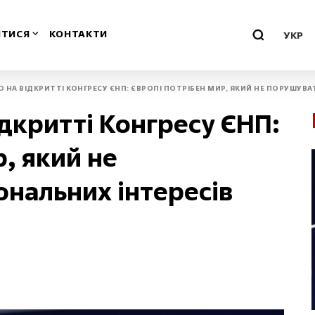
ТИСЯ
КОНТАКТИ
УКР
О НА ВІДКРИТТІ КОНГРЕСУ ЄНП: ЄВРОПІ ПОТРІБЕН МИР, ЯКИЙ НЕ ПОРУШУВ
о-Франківська
Миколаївська
ідкритті Конгресу ЄНП:
Одеська
, який не
ська
Полтавська
нальних інтересів
воградська
Рівненська
м
Севастополь
нська
Сумська