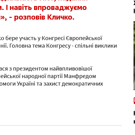
. І навіть впроваджуємо
», - розповів Кличко.
о бере участь у Конгресі Європейської
анії. Головна тема Конгресу - спільні виклики
вся з президентом найвпливовішої
пейської народної партії Манфредом
моги Україні та захист демократичних