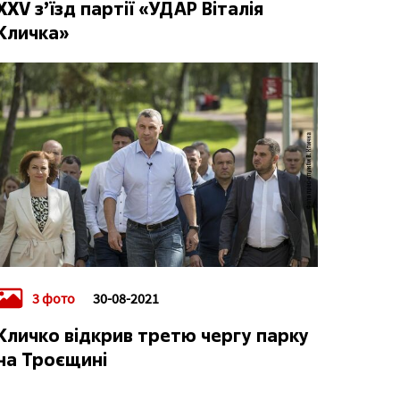
XXV з’їзд партії «УДАР Віталія
Кличка»
3 фото
30-08-2021
Кличко відкрив третю чергу парку
на Троєщині