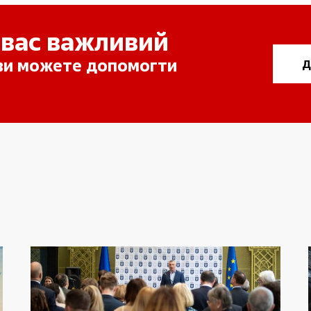
 вас важливий
 ви можете допомогти
Д