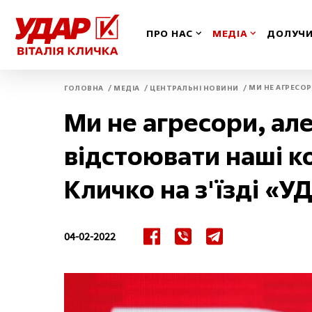
ПРО НАС
МЕДІА
ДОЛУЧИ
/
/
/
МИ НЕ АГРЕСО
ГОЛОВНА
МЕДІА
ЦЕНТРАЛЬНІ НОВИНИ
Вінницька
Іван
Ми не агресори, ал
Волинська
Київ
відстоювати наші к
Дніпропетровська
Київ
Кличко на з'їзді «У
Донецька
Кіро
04-02-2022
Житомирська
Кри
Закарпатська
Луга