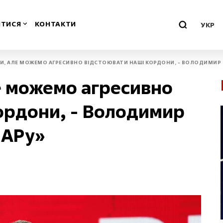
ТИСЯ
КОНТАКТИ
УКР
РИ, АЛЕ МОЖЕМО АГРЕСИВНО ВІДСТОЮВАТИ НАШІ КОРДОНИ, - ВОЛОДИМИР К
о-Франківська
Миколаївська
е можемо агресивно
Одеська
ордони, - Володимир
ська
Полтавська
ДАРу»
воградська
Рівненська
м
Севастополь
нська
Сумська