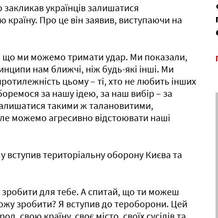
о закликав українців залишатися
 країну. Про це він заявив, виступаючи на
у, що ми можемо тримати удар. Ми показали,
инципи нам ближчі, ніж будь-які інші. Ми
 протилежність цьому – ті, хто не любить інших
боремося за нашу ідею, за наш вибір – за
 залишатися такими ж талановитими,
але можемо агресивно відстоювати наші
у вступив територіальну оборону Києва та
е зробити для тебе. А спитай, що ти можеш
можу зробити? Я вступив до тероборони. Цей
д, свою країну, своє місто, своїх сусідів та