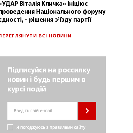
«УДАР Віталія Кличка» ініціює
проведення Національного форуму
єдності, - рішення з’їзду партії
ПЕРЕГЛЯНУТИ ВСІ НОВИНИ
Підписуйся на россилку
новин і будь першим в
курсі подій
Я погоджуюсь з правилами сайту