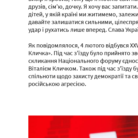
друзів, сім'ю, дочку. Я хочу вас запита
дітей, у якій країні ми житимемо, залежи
давайте залишатися сильними, цілеспр
удар і рухатись лише вперед. Слава Укра
Як повідомлялося, 4 лютого відбувся XXV 
Кличка». Під час з’їзду було прийнято 
скликання Національного форуму єдності
Віталієм Кличком. Також під час з'їзду
спільноти щодо захисту демократії та св
російською агресією.