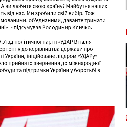
ти. А ви любите свою країну? Майбутнє наших
ть від нас. Ми зробили свій вибір. Тож
ямованими, об'єднаними, давайте тримати
їні», - підсумував Володимир Кличко.
з’їзд політичної партії «УДАР Віталія
звернення до керівництва держави про
 України, ініційоване лідером «УДАРу»
 було прийнято звернення до міжнародної
ободи та підтримки України у боротьбі з