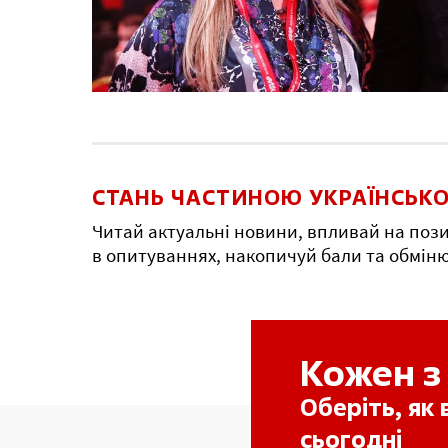
СТАНЬ ЧАСТИНОЮ УКРАЇНСЬКО
Читай актуальні новини, впливай на пози
в опитуваннях, накопичуй бали та обмін
Кожен з
Оберіть, як
сьогодні