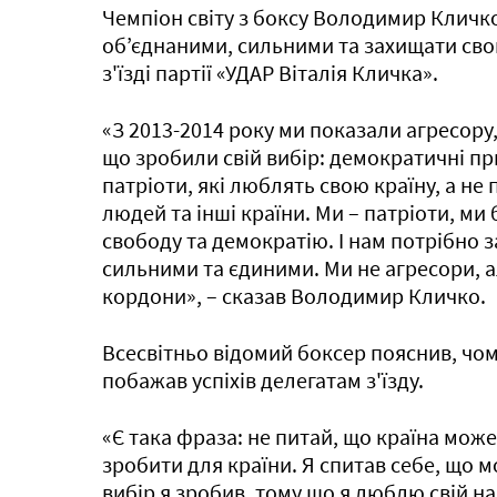
Чемпіон світу з боксу Володимир Кличк
об’єднаними, сильними та захищати свою
з'їзді партії «УДАР Віталія Кличка».
«З 2013-2014 року ми показали агресор
що зробили свій вибір: демократичні пр
патріоти, які люблять свою країну, а не
людей та інші країни. Ми – патріоти, ми 
свободу та демократію. І нам потрібно
сильними та єдиними. Ми не агресори, 
кордони», – сказав Володимир Кличко.
Всесвітньо відомий боксер пояснив, чом
побажав успіхів делегатам з'їзду.
«Є така фраза: не питай, що країна мож
зробити для країни. Я спитав себе, що 
вибір я зробив, тому що я люблю свій наро