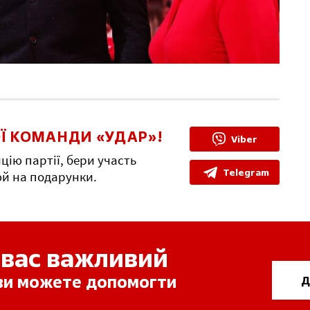
Ї КОМАНДИ «УДАР»!
Viber
цію партії, бери участь
Telegram
юй на подарунки.
 вас важливий
 ви можете допомогти
Д