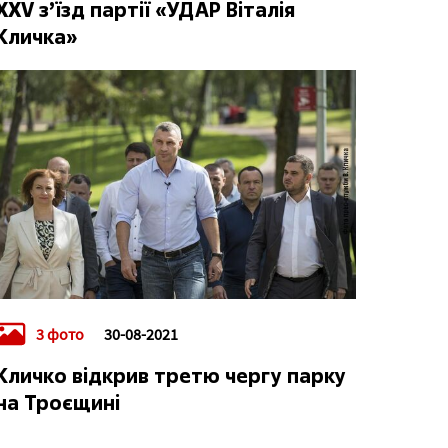
XXV з’їзд партії «УДАР Віталія
Кличка»
3 фото
30-08-2021
Кличко відкрив третю чергу парку
на Троєщині