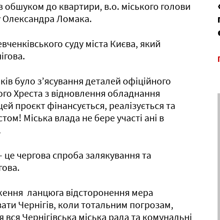
 обшуком до квартири, в.о. міського голови
у Олександра Ломака.
ченківського суду міста Києва, який
ігова.
в було з’ясування деталей офіційного
го Хреста з відновлення обладнання
цей проєкт фінансується, реалізується та
м! Міська влада не бере участі ані в
.
 це чергова спроба залякування та
гова.
ження ланцюга відсторонення мера
ати Чернігів, коли тотальним погрозам,
вся Чернігівська міська рада та комунальні