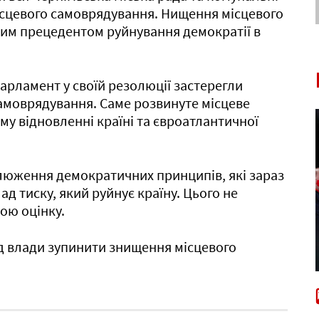
ісцевого самоврядування. Нищення місцевого
ним прецедентом руйнування демократії в
парламент у своїй резолюції застерегли
самоврядування. Саме розвинуте місцеве
у відновленні країні та євроатлантичної
люження демократичних принципів, які зараз
д тиску, який руйнує країну. Цього не
ою оцінку.
ід влади зупинити знищення місцевого