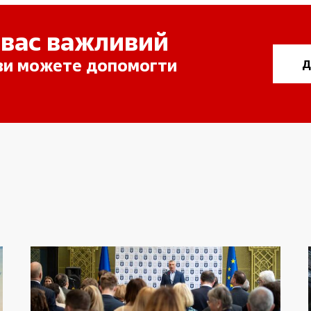
 вас важливий
 ви можете допомогти
Д