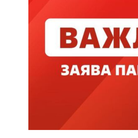
Запорізька
Льві