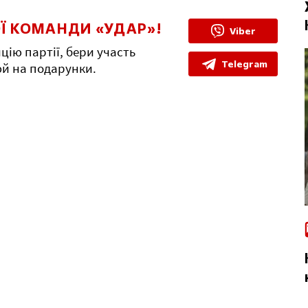
Ї КОМАНДИ «УДАР»!
Viber
цію партії, бери участь
Telegram
юй на подарунки.