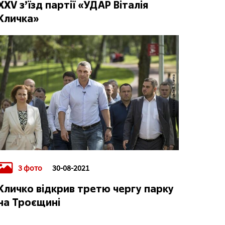
XXV з’їзд партії «УДАР Віталія
Кличка»
3 фото
30-08-2021
Кличко відкрив третю чергу парку
на Троєщині