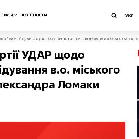
ТИСЯ
КОНТАКТИ
УКР
ЧНОЇ ПАРТІЇ УДАР ЩОДО ПОЛІТИЧНОГО ПЕРЕСЛІДУВАННЯ В.О. МІСЬКОГО 
о-Франківська
Миколаївська
артії УДАР щодо
Одеська
дування в.о. міського
ська
Полтавська
Олександра Ломаки
воградська
Рівненська
м
Севастополь
нська
Сумська