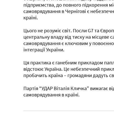
підприємства, до повного підкорення м
самоврядування в Чернігові є небезпеч
країні.
Цього не розуміє світ. Посли G7 та Євро
центральну владу від тиску на місцеве 
самоврядування є ключовим у повоєнном
інтеграції України.
Ця практика є ганебним прикладом пап
відстоює Україна. Це небезпечний прикла
пробачить країна – громадяни дадуть св
Партія “УДАР Віталія Кличка” вимагає в
самоврядування в країні.