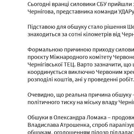
Сьогодні вранці силовики СБУ прийшли з
Чернігова, представника команди УДАР
Підставою для обшуку стало рішення Шев
знаходиться за сотні кілометрів від Черн
Формальною причиною приходу силовикі
проєкту Міжнародного комітету Червоно
Чернігівської ТЕЦ. Варто зазначити, що 
координується виключно Червоним хресто
розподілі коштів, ані у проведенні робіт
Очевидно, що реальна причина обшуку –
політичного тиску на міську владу Черні
Обшуки в Олександра Ломака – продов
Владислава Атрошенка, спроб паралізув
обшукам, оголошенням підозр піддалася 