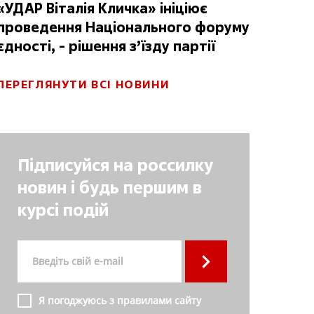
«УДАР Віталія Кличка» ініціює
проведення Національного форуму
єдності, - рішення з’їзду партії
ПЕРЕГЛЯНУТИ ВСІ НОВИНИ
Підписуйся на россилку
новин і будь першим в
курсі подій
Я погоджуюсь з правилами сайту