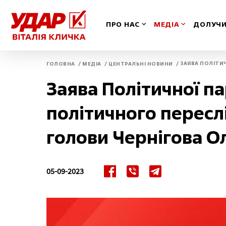
ПРО НАС
МЕДІА
ДОЛУЧИ
/
/
/
ЗАЯВА ПОЛІТИ
ГОЛОВНА
МЕДІА
ЦЕНТРАЛЬНІ НОВИНИ
Вінницька
Іван
Заява Політичної п
Волинська
Київ
політичного переслі
Дніпропетровська
Київ
голови Чернігова 
Донецька
Кіро
05-09-2023
Житомирська
Кри
Закарпатська
Луга