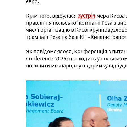
євро.
Крім того, відбулася
зустріч
мера Києва 
правління польської компанії Pesa з ви
числі організацію в Києві крупновузлово
трамваїв Pesa на базі КП «Київпастранс»
Як повідомлялося, Конференція з питань
Conference-2026) проходить у польському 
посилити міжнародну підтримку відбудов