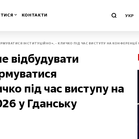
ТИСЯ
КОНТАКТИ
УКР
РМУВАТИСЯ ІНСТИТУЦІЙНО», - КЛИЧКО ПІД ЧАС ВИСТУПУ НА КОНФЕРЕНЦІЇ 
о-Франківська
Миколаївська
ше відбудувати
Одеська
ормуватися
ська
Полтавська
ичко під час виступу на
воградська
Рівненська
26 у Гданську
м
Севастополь
нська
Сумська