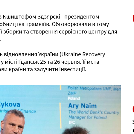
з Кшиштофом Здзярскі - президентом
робництва трамваїв. Обговорювали в тому
ї зборки та створення сервісного центру для
.
 відновлення України (Ukraine Recovery
місті Ґданськ 25 та 26 червня. Її мета -
и країни та залучити інвестиції.