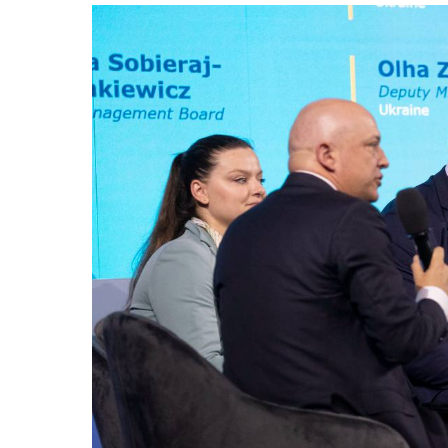
Запорізька
Льві