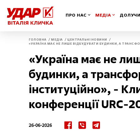
ПРО НАС
МЕДІА
ДОЛУЧИ
/
/
/
ГОЛОВНА
МЕДІА
ЦЕНТРАЛЬНІ НОВИНИ
«УКРАЇНА МАЄ НЕ ЛИШЕ ВІДБУДУВАТИ БУДИНКИ, А ТРАНСФО
Вінницька
Іван
«Україна має не ли
Волинська
Київ
будинки, а трансф
Дніпропетровська
Київ
інституційно», - Кл
Донецька
Кіро
конференції URC-20
Житомирська
Кри
26-06-2026
Закарпатська
Луга