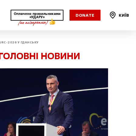
Оплачено прихильниками
DONATE
КИЇВ
«УДАРУ»
URC-2026 У ГДАНСЬКУ
Харківська
ГОЛОВНІ НОВИНИ
Херсонська
Хмельницька
Черкаська
Чернівецька
Чернігівська