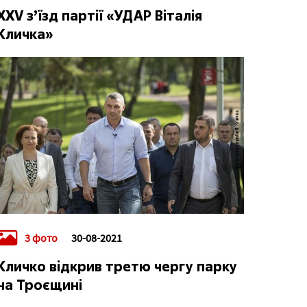
XXV з’їзд партії «УДАР Віталія
Кличка»
3 фото
30-08-2021
Кличко відкрив третю чергу парку
на Троєщині