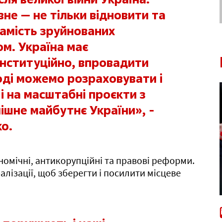
не — не тільки відновити та
 замість зруйнованих
ом. Україна має
нституційно, впровадити
оді можемо розраховувати і
, і на масштабні проєкти з
пішне майбутнє України», -
ко.
номічні, антикорупційні та правові реформи.
ізації, щоб зберегти і посилити місцеве