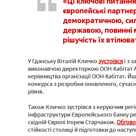
«Ці ключові питання
європейські партне
демократичною, си
державою, повинні 
рішучість їх втілюв
У Гданську Віталій Кличко
зустрівся
і з 
виконавчою директоркою ООН-Хабітат А
керівництва організації ООН-Хабітат. Й
конкурса з розробки оновленого, сучас
рівня.
Також Кличко зустрівся з керуючим рег
інфраструктури Європейського банку рек
східній Європі Ігорем Старчаком.
Обгов
стійкості столиці й підготовки до насту