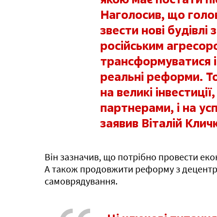
Наголосив, що голов
звести нові будівлі
російським агресор
трансформуватися і
реальні реформи. Т
на великі інвестиції
партнерами, і на ус
заявив Віталій Клич
Він зазначив, що потрібно провести еко
А також продовжити реформу з децентрал
самоврядування.