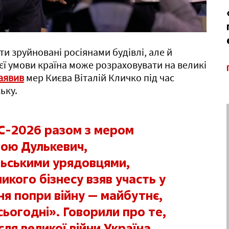
ти зруйновані росіянами будівлі, але й
єї умови країна може розраховувати на великі
аявив
мер Києва Віталій Кличко під час
ьку.
C-2026 разом з мером
ою Дулькевич,
льськими урядовцями,
кого бізнесу взяв участь у
ня попри війну — майбутнє,
ьогодні». Говорили про те,
сля великої війни Україна.