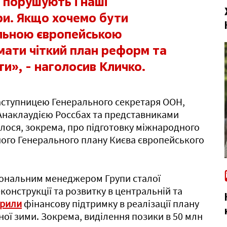
 порушують і наші
ри. Якщо хочемо бути
льною європейською
мати чіткий план реформ та
ати», - наголосив Кличко.
заступницею Генерального секретаря ООН,
наклаудією Россбах та представниками
шлося, зокрема, про підготовку міжнародного
ного Генерального плану Києва європейського
іональним менеджером Групи сталої
онструкції та розвитку в центральній та
орили
фінансову підтримку в реалізації плану
пної зими. Зокрема, виділення позики в 50 млн