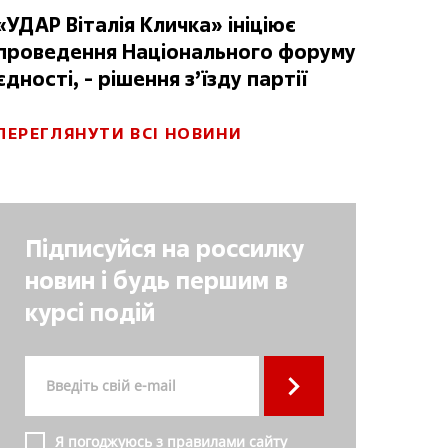
«УДАР Віталія Кличка» ініціює
проведення Національного форуму
єдності, - рішення з’їзду партії
ПЕРЕГЛЯНУТИ ВСІ НОВИНИ
Підписуйся на россилку
новин і будь першим в
курсі подій
Я погоджуюсь з правилами сайту