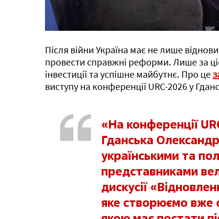
Після війни Україна має не лише віднови
провести справжні реформи. Лише за ці
інвестиції та успішне майбутнє. Про це
з
виступу на конференції URC-2026 у Гданс
«На конференції UR
Гданська Олександр
українськими та по
представниками вели
дискусії «Відновлен
яке створюємо вже с
якою має постати пі