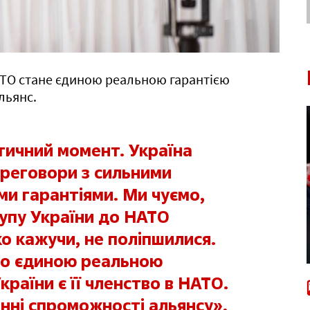
НАТО стане єдиною реальною гарантією
льянс.
тичний момент. Україна
ереговори з сильними
ми гарантіями. Ми чуємо,
упу України до НАТО
ко кажучи, не поліпшилися.
що єдиною реальною
країни є її членство в НАТО.
нні спроможності альянсу»,