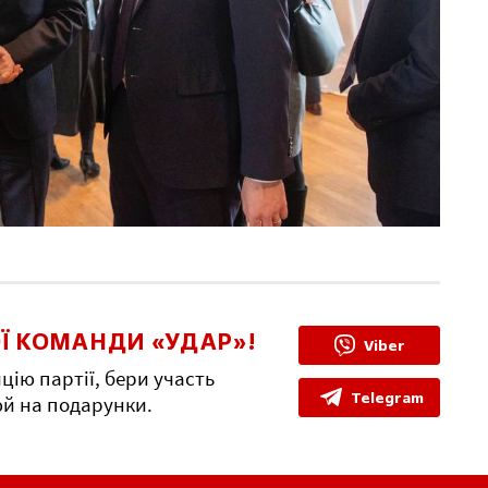
Ї КОМАНДИ «УДАР»!
Viber
цію партії, бери участь
Telegram
юй на подарунки.