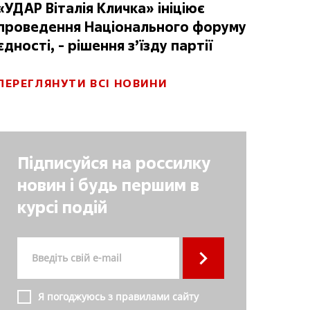
«УДАР Віталія Кличка» ініціює
проведення Національного форуму
єдності, - рішення з’їзду партії
ПЕРЕГЛЯНУТИ ВСІ НОВИНИ
Підписуйся на россилку
новин і будь першим в
курсі подій
Я погоджуюсь з правилами сайту