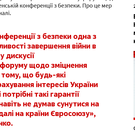
нській конференції з безпеки. Про це мер
вська
Тернопільська
налі.
нференції з безпеки одна з
ливості завершення війни в
у дискусії
 форуму щодо зміцнення
 тому, що будь-які
ахування інтересів України
 потрібні такі гарантії
навіть не думав сунутися на
далі на країни Євросоюзу»,
чко.