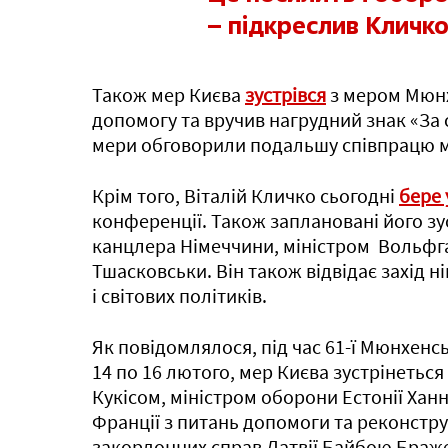
– підкреслив Кличко
Також мер Києва
зустрівся
з мером Мюнх
допомогу та вручив нагрудний знак «За с
мери обговорили подальшу співпрацю м
Крім того, Віталій Кличко сьогодні
бере 
конференції. Також заплановані його зу
канцлера Німеччини, міністром Вольф
Тшасковськи. Він також відвідає захід н
і світових політиків.
Як повідомлялося, під час 61-ї Мюнхенсь
14 по 16 лютого, мер Києва зустрінетьс
Кукісом, міністром оборони Естонії Ха
Франції з питань допомоги та реконстру
закордонних справ Латвії Байбою Браж