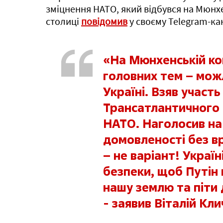
зміцнення НАТО, який відбувся на Мюнхе
Запорізька
Льві
столиці
повідомив
у своєму Telegram-ка
«На Мюнхенській ко
головних тем – мож
Україні. Взяв участь 
Трансатлантичного
НАТО. Наголосив на
домовленості без вр
– не варіант! Україні
безпеки, щоб Путін 
нашу землю та піти 
- заявив Віталій Кли