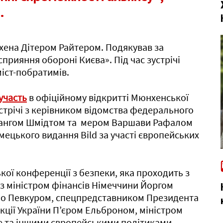
.
ена Дітером Райтером. Подякував за
прияння обороні Києва». Під час зустрічі
іст-побратимів.
участь
в офіційному відкритті Мюнхенської
стрічі з керівником відомства федерального
гангом Шмідтом та мером Варшави Рафалом
імецького видання Bild за участі європейських
кої конференції з безпеки, яка проходить з
я з міністром фінансів Німеччини Йоргом
нно Певкуром, спецпредставником Президента
кції України П’єром Ельброном, міністром
е та іншими європейськими політиками.