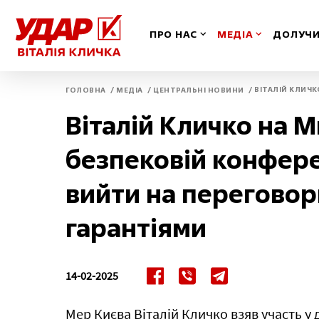
ПРО НАС
МЕДІА
ДОЛУЧИ
/
/
/
ВІТАЛІЙ КЛИЧК
ГОЛОВНА
МЕДІА
ЦЕНТРАЛЬНІ НОВИНИ
Вінницька
Іван
Віталій Кличко на 
Волинська
Київ
безпековій конфере
Дніпропетровська
Київ
вийти на переговор
гарантіями
Донецька
Кіро
Житомирська
Кри
14-02-2025
Закарпатська
Луга
Мер Києва Віталій Кличко взяв участь у