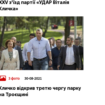
XXV з’їзд партії «УДАР Віталія
Кличка»
3 фото
30-08-2021
Кличко відкрив третю чергу парку
на Троєщині