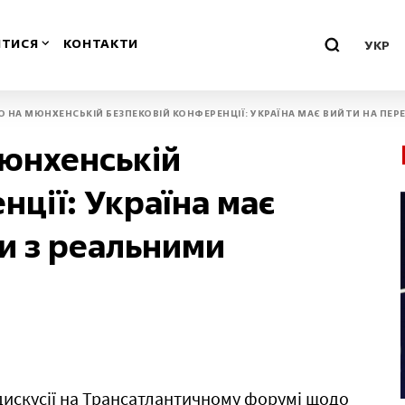
ТИСЯ
КОНТАКТИ
УКР
О НА МЮНХЕНСЬКІЙ БЕЗПЕКОВІЙ КОНФЕРЕНЦІЇ: УКРАЇНА МАЄ ВИЙТИ НА ПЕ
о-Франківська
Миколаївська
Мюнхенській
Одеська
нції: Україна має
ська
Полтавська
и з реальними
воградська
Рівненська
м
Севастополь
нська
Сумська
 дискусії на Трансатлантичному форумі щодо