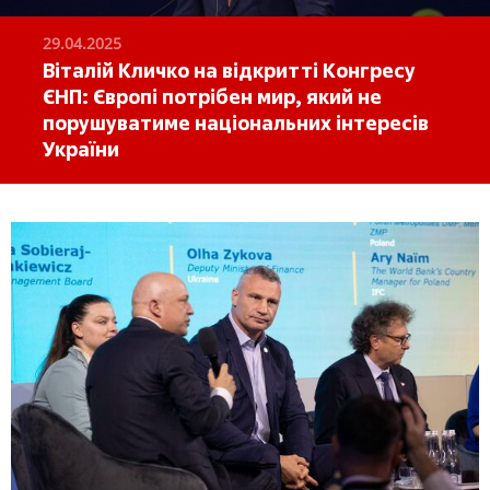
29.04.2025
Віталій Кличко на відкритті Конгресу
ЄНП: Європі потрібен мир, який не
порушуватиме національних інтересів
України